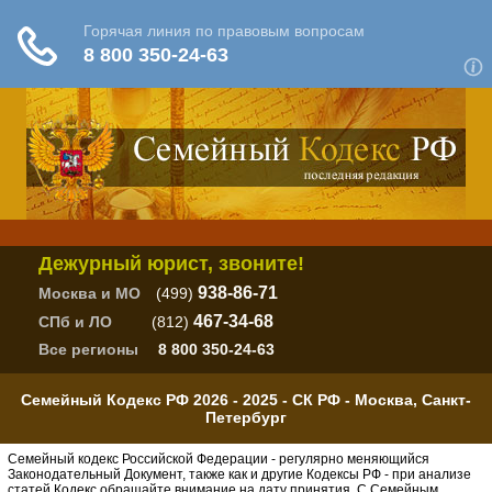
Дежурный юрист, звоните!
938-86-71
Москва и МО
(499)
467-34-68
СПб и ЛО
(812)
Все регионы
8 800 350-24-63
Семейный Кодекс РФ 2026 - 2025 - СК РФ - Москва, Cанкт-
Петербург
Семейный кодекс Российской Федерации - регулярно меняющийся
Законодательный Документ, также как и другие Кодексы РФ - при анализе
статей Кодекс обращайте внимание на дату принятия. С Семейным