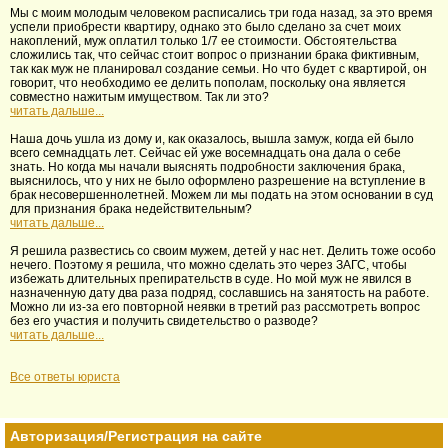
Мы с моим молодым человеком расписались три года назад, за это время
успели приобрести квартиру, однако это было сделано за счет моих
накоплений, муж оплатил только 1/7 ее стоимости. Обстоятельства
сложились так, что сейчас стоит вопрос о признании брака фиктивным,
так как муж не планировал создание семьи. Но что будет с квартирой, он
говорит, что необходимо ее делить пополам, поскольку она является
совместно нажитым имуществом. Так ли это?
читать дальше...
Наша дочь ушла из дому и, как оказалось, вышла замуж, когда ей было
всего семнадцать лет. Сейчас ей уже восемнадцать она дала о себе
знать. Но когда мы начали выяснять подробности заключения брака,
выяснилось, что у них не было оформлено разрешение на вступление в
брак несовершеннолетней. Можем ли мы подать на этом основании в суд
для признания брака недействительным?
читать дальше...
Я решила развестись со своим мужем, детей у нас нет. Делить тоже особо
нечего. Поэтому я решила, что можно сделать это через ЗАГС, чтобы
избежать длительных препирательств в суде. Но мой муж не явился в
назначенную дату два раза подряд, сославшись на занятость на работе.
Можно ли из-за его повторной неявки в третий раз рассмотреть вопрос
без его участия и получить свидетельство о разводе?
читать дальше...
Все ответы юриста
Авторизация/Регистрация на сайте