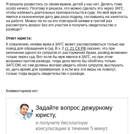
Я решила развестись со своим мужем, детей у нас нет. Делить тоже
особо нечего. Поэтому я решила, что можно сделать это через ЗАГС,
чтобы избежать длительных препирательств в суде. Но мой муж не
явился в назначенную дату два раза подряд, сославшись на занятость
на работе. Можно ли из-за его повторной неявки в третий раз
рассмотреть вопрос без его участия и получить свидетельство о
разводе?
Ответ юриста:
К сожалению, неявка мужа в ЗАГС может рассматриваться только как
повод для обращения в суд. В ч. 2
ст. 21 СК РФ
сказано, что при
уклонении одного из супругов от расторжения брака, развод возможен
только через суд. Вот если бы муж явился в ЗАГС, но при этом
возражал против развода, тогда дело могло бы обойтись только
ЗАГСОМ, но там должны воочию увидеть обоих супругов, выслушать
их, дать время для примирения, и если все эти меры не помогут,
только тогда выдать свидетельство о разводе.
Комментариев нет.
Задайте вопрос дежурному
юристу,
и получите бесплатную
консультацию в течение 5 минут.