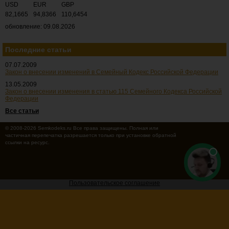
USD
EUR
GBP
82,1665
94,8366
110,6454
обновление: 09.08.2026
Последние статьи
07.07.2009
Закон о внесении изменений в Семейный Кодекс Российской Федерации
13.05.2009
Закон о внесении изменения в статью 115 Семейного Кодекса Российской
Федерации
Все статьи
© 2008-2026 Semkodeks.ru Все права защищены. Полная или
частичная перепечатка разрешается только при установке обратной
ссылки на ресурс.
Пользовательское соглашение