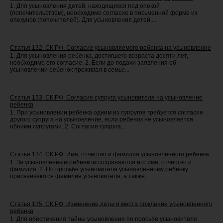
1. Для усыновления детей, находящихся под опекой
(попечительством), необходимо согласие в письменной форме их
опекунов (попечителей). Для усыновления детей,...
Статья 132. СК РФ. Согласие усыновляемого ребенка на усыновление
1. Для усыновления ребенка, достигшего возраста десяти лет,
необходимо его согласие. 2. Если до подачи заявления об
усыновлении ребенок проживал в семье...
Статья 133. СК РФ. Согласие супруга усыновителя на усыновление
ребенка
1. При усыновлении ребенка одним из супругов требуется согласие
другого супруга на усыновление, если ребенок не усыновляется
обоими супругами. 2. Согласие супруга...
Статья 134. СК РФ. Имя, отчество и фамилия усыновленного ребенка
1. За усыновленным ребенком сохраняются его имя, отчество и
фамилия. 2. По просьбе усыновителя усыновленному ребенку
присваиваются фамилия усыновителя, а также...
Статья 135. СК РФ. Изменение даты и места рождения усыновленного
ребенка
1. Для обеспечения тайны усыновления по просьбе усыновителя