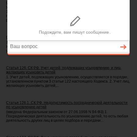
Статья 124. СК РФ. Дети, в отношении которых допускается
усыновление (удочерение)
1. Усыновление или удочерение (далее - усыновление) является
приоритетной формой устройства детей, оставшихся без попечения
родителей. (п. 1 введен Федеральным...
Статья 125. СК РФ. Порядок усыновления ребенка
1. Усыновление производится судом по заявлению лиц (лица),
желающих усыновить ребенка. Рассмотрение дел об установлении
усыновления ребенка производится судом в...
Статья 126. СК РФ. Учет детей, подлежащих усыновлению, и лиц,
желающих усыновить детей
1. Учет детей, подлежащих усыновлению, осуществляется в порядке,
установленном пунктом 3 статьи 122 настоящего Кодекса. 2. Учет лиц,
желающих усыновить детей,...
Статья 126.1. СК РФ. Недопустимость посреднической деятельности
по усыновлению детей
(введена Федеральным законом от 27.06.1998 N 94-ФЗ) 1.
Посредническая деятельность по усыновлению детей, то есть любая
деятельность других лиц в целях подбора и передачи...