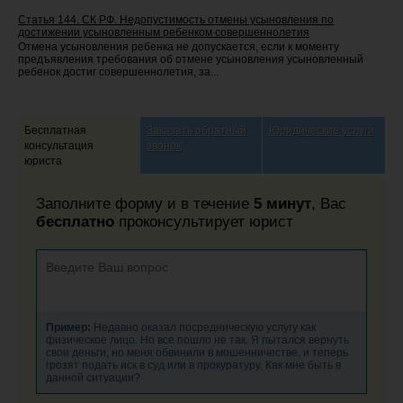
Статья 144. СК РФ. Недопустимость отмены усыновления по
достижении усыновленным ребенком совершеннолетия
Отмена усыновления ребенка не допускается, если к моменту
предъявления требования об отмене усыновления усыновленный
ребенок достиг совершеннолетия, за...
Бесплатная
Заказать обратный
Юридические услуги
консультация
звонок
юриста
Заполните форму и в течение
5 минут
, Вас
бесплатно
проконсультирует юрист
Пример:
Недавно оказал посредническую услугу как
физическое лицо. Но все пошло не так. Я пытался вернуть
свои деньги, но меня обвинили в мошенничестве, и теперь
грозят подать иск в суд или в прокуратуру. Как мне быть в
данной ситуации?