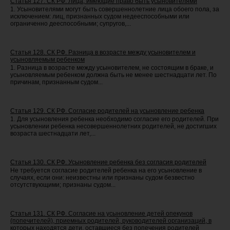
Статья 127. СК РФ. Лица, имеющие право быть усыновителями
1. Усыновителями могут быть совершеннолетние лица обоего пола, за
исключением: лиц, признанных судом недееспособными или
ограниченно дееспособными; супругов,...
Статья 128. СК РФ. Разница в возрасте между усыновителем и
усыновляемым ребенком
1. Разница в возрасте между усыновителем, не состоящим в браке, и
усыновляемым ребенком должна быть не менее шестнадцати лет. По
причинам, признанным судом...
Статья 129. СК РФ. Согласие родителей на усыновление ребенка
1. Для усыновления ребенка необходимо согласие его родителей. При
усыновлении ребенка несовершеннолетних родителей, не достигших
возраста шестнадцати лет,...
Статья 130. СК РФ. Усыновление ребенка без согласия родителей
Не требуется согласие родителей ребенка на его усыновление в
случаях, если они: неизвестны или признаны судом безвестно
отсутствующими; признаны судом...
Статья 131. СК РФ. Согласие на усыновление детей опекунов
(попечителей), приемных родителей, руководителей организаций, в
которых находятся дети, оставшиеся без попечения родителей