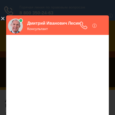
Дежурный юрист, звоните!
938-86-71
Москва и МО
(499)
467-34-68
СПб и ЛО
(812)
Все регионы
8 800 350-24-63
Добавлена полная версия Семейного
Кодекса...
01.09.2009