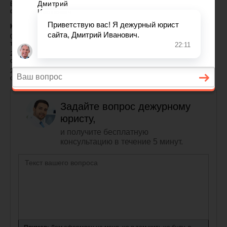
В раздел Загрузки добавлена полная версия Семейного Кодекса РФ в
формате DOC
Комментарии:
04.12.2009 - Сергей
тоже нужен
22.11.2009 - анна
очень надо
26.09.2009 - татьяна
очень прекрасно
Задайте вопрос дежурному
юристу,
и получите бесплатную
консультацию в течение 5 минут.
Дом оформлен на меня, но я там жить не буду, в