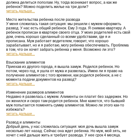
должна делиться пополам. Ну, тогда возникает вопрос, а как же
ребенок? Можно поделить жилье на три доли?
читать дальше...
Место жительства ребенка после развода
У меня сложилась такая ситуация: мы решили с мужем оформить
развод. У нас есть общий ребенок. Ему 3 года. Я снимаю квартиру. А
ребенок прописан в квартире своего отца. У моих родителей есть свой
дом, очень хорошо сделанный со всеми удобствами, где я и
прописана. Муж работает водителем, говорит, что хорошо
зарабатывает, но и я работаю, могу ребенка обеспечивать. Проблема
в том, что он хочет забрать ребенка у меня. Возможно ли это?
читать дальше...
Взыскание алиментов
Приехав из другого города, я вышла замуж. Родился ребенок. Но
потом, через год, я ушла от мужа и развелась. Имею ли я право на
получение алиментов с того времени, как родился ребенок, а не с
момента подачи документов на развод?
читать дальше...
Изменение размеров алиментов
Недавно я развелась с мужем. Алименты он платит без задержек. Но
он женился и скоро там родится ребенок. Мне кажется, что бывший
муж попытается поменять сумму алиментов. Можно ли этого как-то
избежать?
читать дальше...
Развод и алименты
Добрый день, у нас сложилась ситуация: моя дочь вышла замуж
несколько лет назад. Сейчас она ждет ребенка. Но муж, мой зять, не
хочет с ней дальше жить и требует развода. У нее срок 4 месяца.