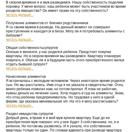
В скором времени я и муж разведемся. Нашу собственность поделим
поровну. У меня вопрос: наш ребенок может быть участником во время
раздела имущества? Он имеет право на эту собственность?
читать дальше...
Получение алиментов от близких родственников
Я со своим мужем в разводе. На данный момент он совершил
преступление и находится в бегах. Могу ли я потребовать алименты с
бабушки?
читать дальше...
Общая собственностьсупругов
Осенью я женился, у нас родился ребенок. Предстоит покупка
квартиры. Но в скором времени мы разведемся. Квартиру планирую
покупать я. Обязан ли я в будущем часть этого приобретенного жилья
отдать бывшей супруге?
читать дальше...
Начисление алиментов
Я встречалась с молодым человеком. Через некоторое время родился
сын. Но мы расстались. Имя отца я не указала в свидетельстве. Отец
моего ребенка помогал нам, но потом пропал. Я пока не работаю,
нужны деньги на лечение сына. Хочу подать в суд на алименты. Знаю,
что отец ребенка предприниматель. Но трудовая у него в одной
фирме, где указана минимальная з/п. На что я могу рассчитывать?
читать дальше...
Раздел имущества супругов
Добрый день, в браке я и мой муж купили квартиру. Еще до ее
приобретения муж говорил, что у нее будет 3 собственника: он, я и
ребенок. Но потом мы развелись. И я узнала, что собственник
квартиры только он один. По словам адвоката при разводе квартира