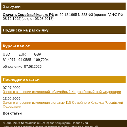
Загрузки
Скачать Семейный Кодекс РФ
от 29.12.1995 N 223-ФЗ (принят ГД ФС РФ
08.12.1995)(ред. от 03.08.2018)
Подписка на рассылку
Курсы валют
USD
EUR
GBP
81,4077
94,0585
109,7294
обновление: 07.08.2026
Последние статьи
07.07.2009
Закон о внесении изменений в Семейный Кодекс Российской Федерации
13.05.2009
Закон о внесении изменения в статью 115 Семейного Кодекса Российской
Федерации
Все статьи
© 2008-2026 Semkodeks.ru Все права защищены. Полная или
частичная перепечатка разрешается только при установке обратной