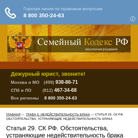
Дежурный юрист, звоните!
938-86-71
Москва и МО
(499)
467-34-68
СПб и ЛО
(812)
Все регионы
8 800 350-24-63
ГЛАВНАЯ
—
ГЛАВА 5. НЕДЕЙСТВИТЕЛЬНОСТЬ БРАКА
— СТАТЬЯ 29. СК РФ.
ОБСТОЯТЕЛЬСТВА, УСТРАНЯЮЩИЕ НЕДЕЙСТВИТЕЛЬНОСТЬ БРАКА
Статья 29. СК РФ. Обстоятельства,
устраняющие недействительность брака