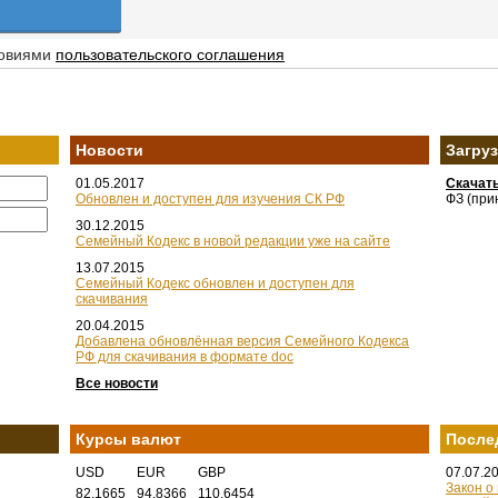
ловиями
пользовательского соглашения
Новости
Загру
01.05.2017
Скачат
Обновлен и доступен для изучения СК РФ
ФЗ (при
30.12.2015
Семейный Кодекс в новой редакции уже на сайте
13.07.2015
Семейный Кодекс обновлен и доступен для
скачивания
20.04.2015
Добавлена обновлённая версия Семейного Кодекса
РФ для скачивания в формате doc
Все новости
Курсы валют
После
USD
EUR
GBP
07.07.2
Закон о
82,1665
94,8366
110,6454