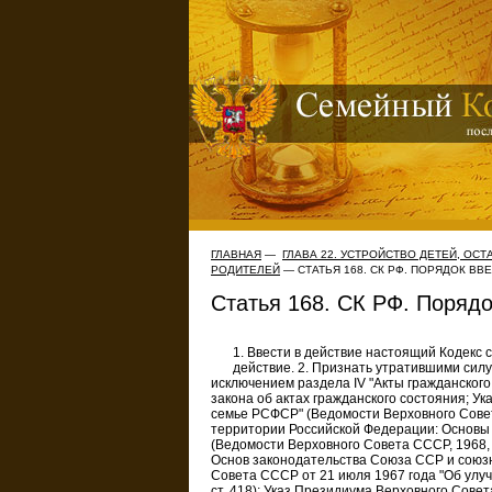
ГЛАВНАЯ
—
ГЛАВА 22. УСТРОЙСТВО ДЕТЕЙ, ОС
РОДИТЕЛЕЙ
— СТАТЬЯ 168. СК РФ. ПОРЯДОК В
Статья 168. СК РФ. Поряд
1. Ввести в действие настоящий Кодекс 
действие. 2. Признать утратившими силу 
исключением раздела IV "Акты гражданского
закона об актах гражданского состояния; У
семье РСФСР" (Ведомости Верховного Совета
территории Российской Федерации: Основы 
(Ведомости Верховного Совета СССР, 1968, 
Основ законодательства Союза ССР и союзны
Совета СССР от 21 июля 1967 года "Об улу
ст. 418); Указ Президиума Верховного Сов