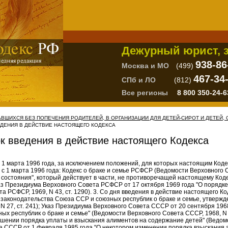
Дежурный юрист, з
938-86
Москва и МО
(499)
467-34
СПб и ЛО
(812)
Все регионы
8 800 350-24-6
ТАВШИХСЯ БЕЗ ПОПЕЧЕНИЯ РОДИТЕЛЕЙ, В ОРГАНИЗАЦИИ ДЛЯ ДЕТЕЙ-СИРОТ И ДЕТЕЙ
ВЕДЕНИЯ В ДЕЙСТВИЕ НАСТОЯЩЕГО КОДЕКСА
ок введения в действие настоящего Кодекса
с 1 марта 1996 года, за исключением положений, для которых настоящим Код
с 1 марта 1996 года: Кодекс о браке и семье РСФСР (Ведомости Верховного Со
 состояния", который действует в части, не противоречащей настоящему Код
каз Президиума Верховного Совета РСФСР от 17 октября 1969 года "О порядке
 РСФСР, 1969, N 43, ст. 1290). 3. Со дня введения в действие настоящего К
законодательства Союза ССР и союзных республик о браке и семье, утверж
N 27, ст. 241); Указ Президиума Верховного Совета СССР от 20 сентября 196
х республик о браке и семье" (Ведомости Верховного Совета СССР, 1968, N 3
чшении порядка уплаты и взыскания алиментов на содержание детей" (Ведомо
ета СССР от 1 февраля 1985 года "О некотором изменении порядка взыскания