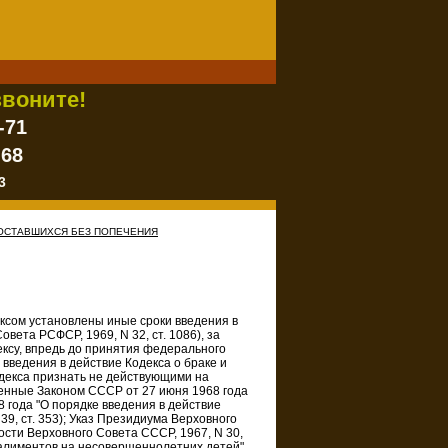
воните!
-71
-68
3
, ОСТАВШИХСЯ БЕЗ ПОПЕЧЕНИЯ
ексом установлены иные сроки введения в
вета РСФСР, 1969, N 32, ст. 1086), за
ексу, впредь до принятия федерального
 введения в действие Кодекса о браке и
одекса признать не действующими на
денные Законом СССР от 27 июня 1968 года
8 года "О порядке введения в действие
9, ст. 353); Указ Президиума Верховного
сти Верховного Совета СССР, 1967, N 30,
 алиментов на несовершеннолетних детей"