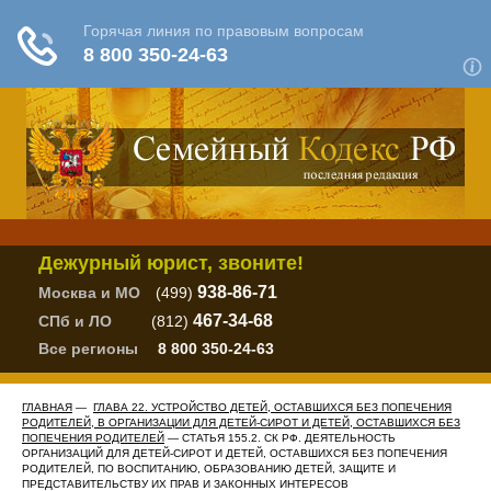
Дежурный юрист, звоните!
938-86-71
Москва и МО
(499)
467-34-68
СПб и ЛО
(812)
Все регионы
8 800 350-24-63
ГЛАВНАЯ
—
ГЛАВА 22. УСТРОЙСТВО ДЕТЕЙ, ОСТАВШИХСЯ БЕЗ ПОПЕЧЕНИЯ
РОДИТЕЛЕЙ, В ОРГАНИЗАЦИИ ДЛЯ ДЕТЕЙ-СИРОТ И ДЕТЕЙ, ОСТАВШИХСЯ БЕЗ
ПОПЕЧЕНИЯ РОДИТЕЛЕЙ
— СТАТЬЯ 155.2. СК РФ. ДЕЯТЕЛЬНОСТЬ
ОРГАНИЗАЦИЙ ДЛЯ ДЕТЕЙ-СИРОТ И ДЕТЕЙ, ОСТАВШИХСЯ БЕЗ ПОПЕЧЕНИЯ
РОДИТЕЛЕЙ, ПО ВОСПИТАНИЮ, ОБРАЗОВАНИЮ ДЕТЕЙ, ЗАЩИТЕ И
ПРЕДСТАВИТЕЛЬСТВУ ИХ ПРАВ И ЗАКОННЫХ ИНТЕРЕСОВ