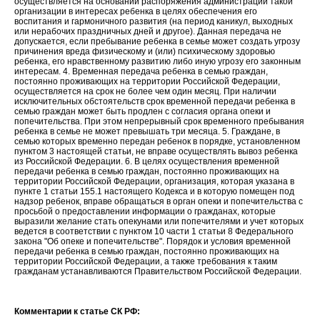
осуществляется на основании распоряжения администрации такой
организации в интересах ребенка в целях обеспечения его
воспитания и гармоничного развития (на период каникул, выходных
или нерабочих праздничных дней и другое). Данная передача не
допускается, если пребывание ребенка в семье может создать угрозу
причинения вреда физическому и (или) психическому здоровью
ребенка, его нравственному развитию либо иную угрозу его законным
интересам. 4. Временная передача ребенка в семью граждан,
постоянно проживающих на территории Российской Федерации,
осуществляется на срок не более чем один месяц. При наличии
исключительных обстоятельств срок временной передачи ребенка в
семью граждан может быть продлен с согласия органа опеки и
попечительства. При этом непрерывный срок временного пребывания
ребенка в семье не может превышать три месяца. 5. Граждане, в
семью которых временно передан ребенок в порядке, установленном
пунктом 3 настоящей статьи, не вправе осуществлять вывоз ребенка
из Российской Федерации. 6. В целях осуществления временной
передачи ребенка в семью граждан, постоянно проживающих на
территории Российской Федерации, организация, которая указана в
пункте 1 статьи 155.1 настоящего Кодекса и в которую помещен под
надзор ребенок, вправе обращаться в орган опеки и попечительства с
просьбой о предоставлении информации о гражданах, которые
выразили желание стать опекунами или попечителями и учет которых
ведется в соответствии с пунктом 10 части 1 статьи 8 Федерального
закона "Об опеке и попечительстве". Порядок и условия временной
передачи ребенка в семью граждан, постоянно проживающих на
территории Российской Федерации, а также требования к таким
гражданам устанавливаются Правительством Российской Федерации.
Комментарии к статье СК РФ: