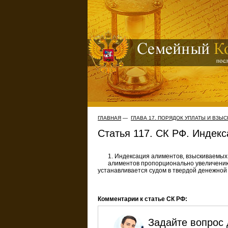
ГЛАВНАЯ
—
ГЛАВА 17. ПОРЯДОК УПЛАТЫ И ВЗЫ
Статья 117. СК РФ. Индек
1. Индексация алиментов, взыскиваемых
алиментов пропорционально увеличению 
устанавливается судом в твердой денежной
Комментарии к статье СК РФ:
Задайте вопрос 