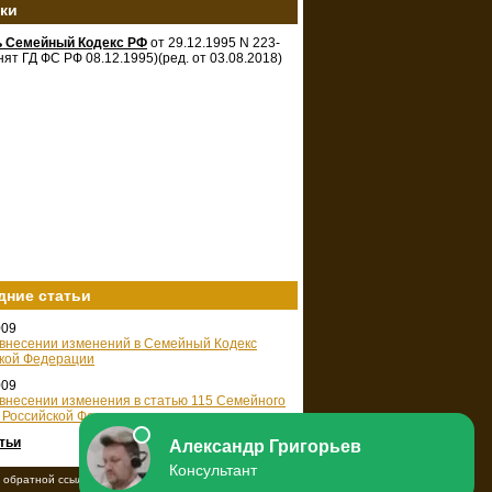
зки
ь Семейный Кодекс РФ
от 29.12.1995 N 223-
нят ГД ФС РФ 08.12.1995)(ред. от 03.08.2018)
дние статьи
009
 внесении изменений в Семейный Кодекс
кой Федерации
009
 внесении изменения в статью 115 Семейного
 Российской Федерации
тьи
 обратной ссылки на ресурс.