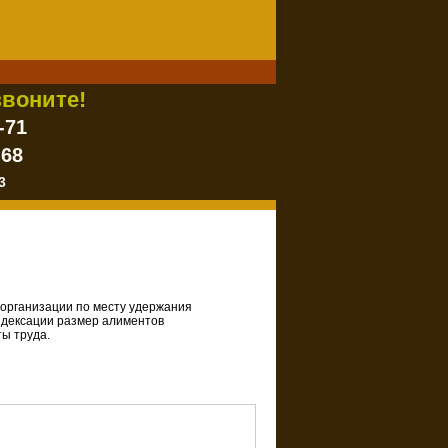
воните!
-71
-68
3
 организации по месту удержания
ндексации размер алиментов
ы труда.