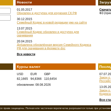
Новости
Загру
01.05.2017
Скачат
Обновлен и доступен для изучения СК РФ
ФЗ (при
30.12.2015
Семейный Кодекс в новой редакции уже на сайте
13.07.2015
Семейный Кодекс обновлен и доступен для
скачивания
20.04.2015
Добавлена обновлённая версия Семейного Кодекса
РФ для скачивания в формате doc
Все новости
Курсы валют
После
USD
EUR
GBP
07.07.2
Закон о
82,1665
94,8366
110,6454
Российс
обновление: 08.08.2026
13.05.2
Закон о
Кодекса
Все ста
се права защищены. Полная или частичная перепечатка разрешается только при установке