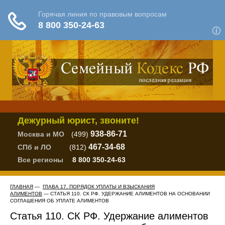
Дежурный юрист, звоните!
938-86-71
Москва и МО
(499)
467-34-68
СПб и ЛО
(812)
Все регионы
8 800 350-24-63
ГЛАВНАЯ
—
ГЛАВА 17. ПОРЯДОК УПЛАТЫ И ВЗЫСКАНИЯ
АЛИМЕНТОВ
— СТАТЬЯ 110. СК РФ. УДЕРЖАНИЕ АЛИМЕНТОВ НА ОСНОВАНИИ
СОГЛАШЕНИЯ ОБ УПЛАТЕ АЛИМЕНТОВ
Статья 110. СК РФ. Удержание алиментов