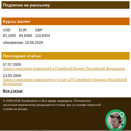
Подписка на рассылку
Курсы валют
USD
EUR
GBP
82,1665
94,8366
110,6454
обновление: 10.08.2026
Последние статьи
07.07.2009
Закон о внесении изменений в Семейный Кодекс Российской Федерации
13.05.2009
Закон о внесении изменения в статью 115 Семейного Кодекса Российской
Федерации
Все статьи
© 2008-2026 Semkodeks.ru Все права защищены. Полная или
частичная перепечатка разрешается только при установке обратной
ссылки на ресурс.