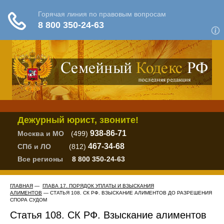
Дежурный юрист, звоните!
938-86-71
Москва и МО
(499)
467-34-68
СПб и ЛО
(812)
Все регионы
8 800 350-24-63
ГЛАВНАЯ
—
ГЛАВА 17. ПОРЯДОК УПЛАТЫ И ВЗЫСКАНИЯ
АЛИМЕНТОВ
— СТАТЬЯ 108. СК РФ. ВЗЫСКАНИЕ АЛИМЕНТОВ ДО РАЗРЕШЕНИЯ
СПОРА СУДОМ
Статья 108. СК РФ. Взыскание алиментов